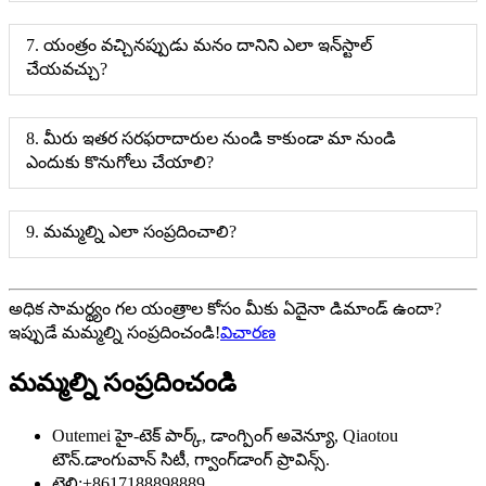
7. యంత్రం వచ్చినప్పుడు మనం దానిని ఎలా ఇన్‌స్టాల్
చేయవచ్చు?
8. మీరు ఇతర సరఫరాదారుల నుండి కాకుండా మా నుండి
ఎందుకు కొనుగోలు చేయాలి?
9. మమ్మల్ని ఎలా సంప్రదించాలి?
అధిక సామర్థ్యం గల యంత్రాల కోసం మీకు ఏదైనా డిమాండ్ ఉందా?
ఇప్పుడే మమ్మల్ని సంప్రదించండి!
విచారణ
మమ్మల్ని సంప్రదించండి
Outemei హై-టెక్ పార్క్, డాంగ్పింగ్ అవెన్యూ, Qiaotou
టౌన్.డాంగువాన్ సిటీ, గ్వాంగ్‌డాంగ్ ప్రావిన్స్.
టెలి:
+8617188898889