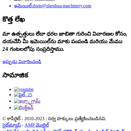
ఇమెయిల్:
doris@zhenhua-machinery.com
కొత్త లేఖ
మా ఉత్పత్తులు లేదా ధరల జాబితా గురించి విచారణల కోసం,
దయచేసి మీ ఇమెయిల్‌ను మాకు పంపండి మరియు మేము
24 గంటలలోపు సంప్రదిస్తాము.
ఇప్పుడు విచారించండి
సామాజిక
© కాపీరైట్ - 2010-2023 : సర్వ హక్కులు ప్రత్యేకించబడినవి.
సైట్‌మ్యాప్
-
AMP మొబైల్