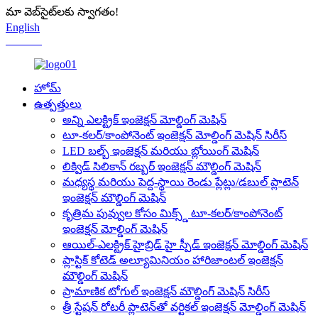
మా వెబ్‌సైట్‌లకు స్వాగతం!
English
Chinese
హోమ్
ఉత్పత్తులు
అన్ని ఎలక్ట్రిక్ ఇంజెక్షన్ మోల్డింగ్ మెషిన్
టూ-కలర్/కాంపోనెంట్ ఇంజెక్షన్ మోల్డింగ్ మెషిన్ సిరీస్
LED బల్బ్ ఇంజెక్షన్ మరియు బ్లోయింగ్ మెషిన్
లిక్విడ్ సిలికాన్ రబ్బర్ ఇంజెక్షన్ మౌల్డింగ్ మెషిన్
మధ్యస్థ మరియు పెద్ద-స్థాయి రెండు ప్లేట్లు/డబుల్ ప్లాటెన్
ఇంజెక్షన్ మౌల్డింగ్ మెషిన్
కృత్రిమ పువ్వుల కోసం మిక్స్డ్ టూ-కలర్/కాంపోనెంట్
ఇంజెక్షన్ మోల్డింగ్ మెషిన్
ఆయిల్-ఎలక్ట్రిక్ హైబ్రిడ్ హై స్పీడ్ ఇంజెక్షన్ మోల్డింగ్ మెషిన్
ప్లాస్టిక్ కోటెడ్ అల్యూమినియం హారిజాంటల్ ఇంజెక్షన్
మౌల్డింగ్ మెషిన్
ప్రామాణిక టోగుల్ ఇంజెక్షన్ మౌల్డింగ్ మెషిన్ సిరీస్
త్రీ స్టేషన్ రోటరీ ప్లాటెన్‌తో వర్టికల్ ఇంజెక్షన్ మోల్డింగ్ మెషిన్