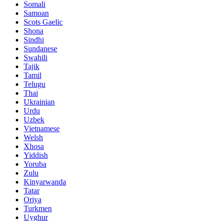
Somali
Samoan
Scots Gaelic
Shona
Sindhi
Sundanese
Swahili
Tajik
Tamil
Telugu
Thai
Ukrainian
Urdu
Uzbek
Vietnamese
Welsh
Xhosa
Yiddish
Yoruba
Zulu
Kinyarwanda
Tatar
Oriya
Turkmen
Uyghur