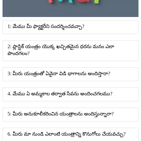
1: మేము మీ ఫ్యాక్టరీని సందర్శించవచ్చా?
2: ప్లాస్టిక్ యంత్రం యొక్క ఖచ్చితమైన ధరను మనం ఎలా
పొందగలం?
3: మీరు యంత్రంతో ఏవైనా విడి భాగాలను అందిస్తారా?
4. మేము ఏ అమ్మకాల తర్వాత సేవను అందించగలము?
5: మీరు అనుకూలీకరించిన యంత్రాలను అందిస్తున్నారా?
6. మీరు మా నుండి ఎలాంటి యంత్రాన్ని కొనుగోలు చేయవచ్చు?