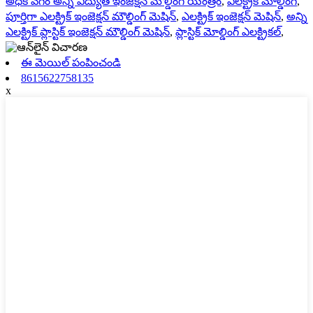
అధిక వేగం అన్ని విద్యుత్ ఇంజెక్షన్ మౌల్డింగ్ యంత్రం
,
ఎలక్ట్రిక్ మోల్డింగ్
,
పూర్తిగా ఎలక్ట్రిక్ ఇంజెక్షన్ మౌల్డింగ్ మెషిన్
,
ఎలక్ట్రిక్ ఇంజెక్షన్ మెషిన్
,
అన్ని
ఎలక్ట్రిక్ ప్లాస్టిక్ ఇంజెక్షన్ మౌల్డింగ్ మెషిన్
,
ప్లాస్టిక్ మోల్డింగ్ ఎలక్ట్రికల్
,
ఈ మెయిల్ పంపించండి
8615622758135
x