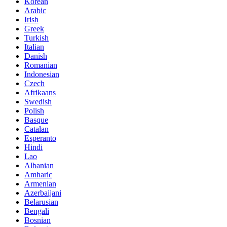
Korean
Arabic
Irish
Greek
Turkish
Italian
Danish
Romanian
Indonesian
Czech
Afrikaans
Swedish
Polish
Basque
Catalan
Esperanto
Hindi
Lao
Albanian
Amharic
Armenian
Azerbaijani
Belarusian
Bengali
Bosnian