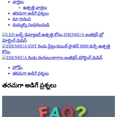
వార్తలు
ఉత్పత్తి వార్తలు
తరచుగా అడిగే ప్రశ్నలు
మా గురించి
మమ్మల్ని సంప్రదించండి
హోమ్
తరచుగా అడిగే ప్రశ్నలు
తరచుగా అడిగే ప్రశ్నలు