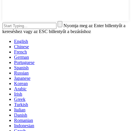
Nyomja meg az Enter billentyűt a
kereséshez vagy az ESC billentyűt a bezáráshoz
English
Chinese
French
German
Portuguese
Spanish
Russian
Japanese
Korean
Arabic
Irish
Greek
Turkish
Italian
Danish
Romanian
Indonesian
Czech