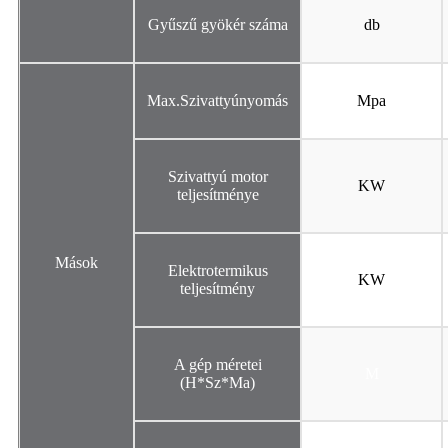
Gyűszű gyökér száma
db
Max.Szivattyúnyomás
Mpa
Szivattyú motor
KW
teljesítménye
Mások
Elektrotermikus
KW
teljesítmény
A gép méretei
M
(H*Sz*Ma)