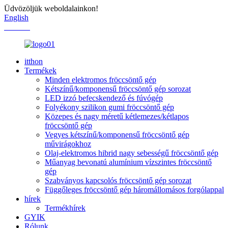
Üdvözöljük weboldalainkon!
English
Chinese
itthon
Termékek
Minden elektromos fröccsöntő gép
Kétszínű/komponensű fröccsöntő gép sorozat
LED izzó befecskendező és fúvógép
Folyékony szilikon gumi fröccsöntő gép
Közepes és nagy méretű kétlemezes/kétlapos
fröccsöntő gép
Vegyes kétszínű/komponensű fröccsöntő gép
művirágokhoz
Olaj-elektromos hibrid nagy sebességű fröccsöntő gép
Műanyag bevonatú alumínium vízszintes fröccsöntő
gép
Szabványos kapcsolós fröccsöntő gép sorozat
Függőleges fröccsöntő gép háromállomásos forgólappal
hírek
Termékhírek
GYIK
Rólunk