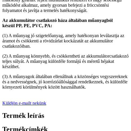
működést alkalmaz, amely gyorsan befejezi a fröccsöntési
folyamatot és javítja a termelés hatékonyságát.
Az akkumulátor csatlakozó háza általában műanyagból
készül
PP, PE, PVC, PA
:
(1) A műanyag jó szigetelőanyag, amely hatékonyan leválasztja az
áramot és csökkenti a rövidzárlat kockázatát az akkumulátor
csatlakozóiban.
(2) A műanyag könnyebb, és csökkentheti az akkumulátorcsatlakozó
teljes súlyát. A műanyag különféle formájú és méretű héjakat
készíthet.
(3) A műanyagok általában ellenállnak a közönséges vegyszereknek
és a nedvességnek, jó korrózióállósággal rendelkeznek, és különféle
környezeti körülmények között használhatók.
Küldjön e-mailt nekünk
Termék leírás
Termékcímkék