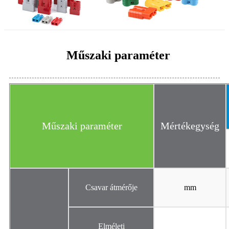
Műszaki paraméter
Műszaki paraméter
Mértékegység
Csavar átmérője
mm
Elméleti