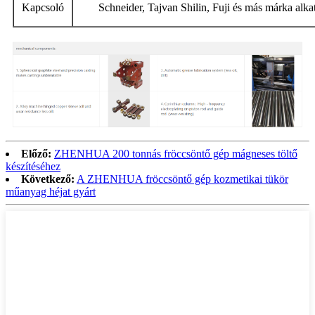
Kapcsoló
Schneider, Tajvan Shilin, Fuji és más márka alka
Előző:
ZHENHUA 200 tonnás fröccsöntő gép mágneses töltő
készítéséhez
Következő:
A ZHENHUA fröccsöntő gép kozmetikai tükör
műanyag héjat gyárt