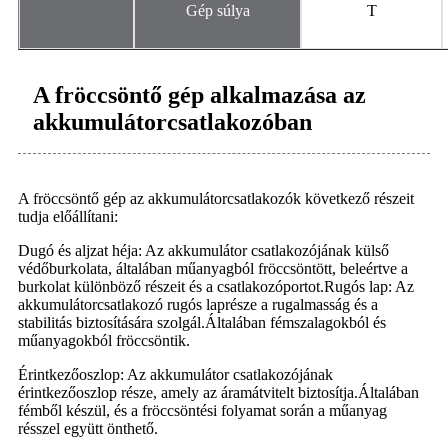
Gép súlya
T
A fröccsöntő gép alkalmazása az
akkumulátorcsatlakozóban
A fröccsöntő gép az akkumulátorcsatlakozók következő részeit
tudja előállítani:
Dugó és aljzat héja: Az akkumulátor csatlakozójának külső
védőburkolata, általában műanyagból fröccsöntött, beleértve a
burkolat különböző részeit és a csatlakozóportot.Rugós lap: Az
akkumulátorcsatlakozó rugós laprésze a rugalmasság és a
stabilitás biztosítására szolgál.Általában fémszalagokból és
műanyagokból fröccsöntik.
Érintkezőoszlop: Az akkumulátor csatlakozójának
érintkezőoszlop része, amely az áramátvitelt biztosítja.Általában
fémből készül, és a fröccsöntési folyamat során a műanyag
résszel együtt önthető.