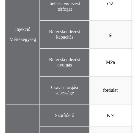
befecskendezési
OZ
térfogat
Injekció
Befecskendezési
g
kapacitás
Mértékegység
Befecskendezési
MPa
nyomás
Csavar forgási
fordulat
sebessége
Szorítóerő
KN