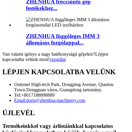
ZHENHUA fröccsöntő gép
festékekhez...
ZHENHUA függőleges IMM 3
állomásos forgólappal...
Van valami igénye a nagy hatékonyságú gépekre?Lépjen
kapcsolatba velünk most!
vizsgálat
LÉPJEN KAPCSOLATBA VELÜNK
Outemei High-tech Park, Dongping Avenue, Qiaotou
Town.Dongguan város, Guangdong tartomány.
Tel:
+8617188898889
Email:
doris@zhenhua-machinery.com
ÚJLEVÉL
Termékeinkkel vagy árlistáinkkal kapcsolatos