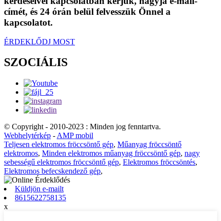
kérdéseivel kapcsolatban kérjük, hagyja e-mail-
címét, és 24 órán belül felvesszük Önnel a
kapcsolatot.
ÉRDEKLŐDJ MOST
SZOCIÁLIS
© Copyright - 2010-2023 : Minden jog fenntartva.
Webhelytérkép
-
AMP mobil
Teljesen elektromos fröccsöntő gép
,
Műanyag fröccsöntő
elektromos
,
Minden elektromos műanyag fröccsöntő gép
,
nagy
sebességű elektromos fröccsöntő gép
,
Elektromos fröccsöntés
,
Elektromos befecskendező gép
,
Küldjön e-mailt
8615622758135
x