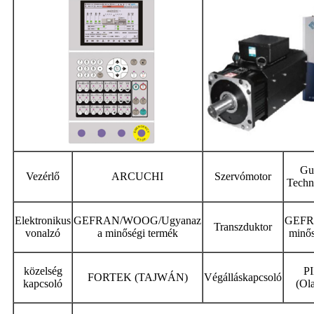
Gui
Vezérlő
ARCUCHI
Szervómotor
Techn
Elektronikus
GEFRAN/WOOG/Ugyanaz
GEFR
Transzduktor
vonalzó
a minőségi termék
minős
közelség
P
FORTEK (TAJWÁN)
Végálláskapcsoló
kapcsoló
(Ol