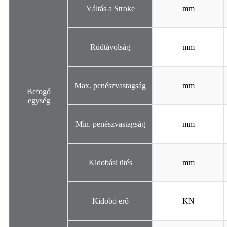
Váltás a Stroke
mm
Rúdtávolság
mm
Max. penészvastagság
mm
Befogó
egység
Min. penészvastagság
mm
Kidobási ütés
mm
Kidobó erő
KN