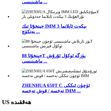
ماشىنىسى ...
جېنخۇئا تىك IMM 3 بېكەت ئايلانما
بەتكۈچ ...
جېنخۇئا 88T يۈزگە ئوكۇل ئۇرۇش
ماشىنىسى ...
ZHENHUA 650T C ئۈچۈن ئىككى
تەخسە / قوش تەخسە IMM ...
US ھەققىدە