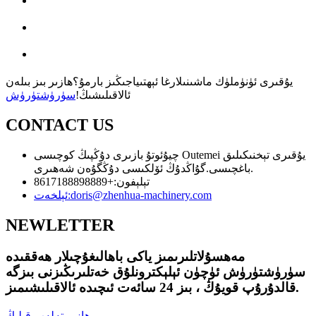
يۇقىرى ئۈنۈملۈك ماشىنىلارغا ئېھتىياجىڭىز بارمۇ؟ھازىر بىز بىلەن
ئالاقىلىشىڭ!
سۈرۈشتۈرۈش
CONTACT US
چيۇئوتۇ بازىرى دۇڭپىڭ كوچىسى Outemei يۇقىرى تېخنىكىلىق
باغچىسى.گۇاڭدۇڭ ئۆلكىسى دۇڭگۇەن شەھىرى.
تېلېفون:
+8617188898889
doris@zhenhua-machinery.com
ئېلخەت:
NEWLETTER
مەھسۇلاتلىرىمىز ياكى باھالىغۇچىلار ھەققىدە
سۈرۈشتۈرۈش ئۈچۈن ئېلېكترونلۇق خەتلىرىڭىزنى بىزگە
قالدۇرۇپ قويۇڭ ، بىز 24 سائەت ئىچىدە ئالاقىلىشىمىز.
ھازىر تەلەپ قىلىڭ