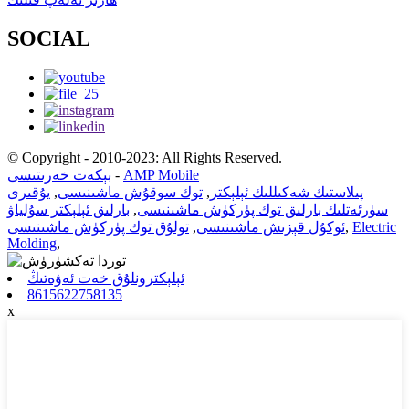
SOCIAL
© Copyright - 2010-2023: All Rights Reserved.
AMP Mobile
-
بېكەت خەرىتىسى
پىلاستىك شەكىللىك ئېلېكتر
,
توك سوقۇش ماشىنىسى
,
يۇقىرى
سۈرئەتلىك بارلىق توك پۈركۈش ماشىنىسى
,
بارلىق ئېلېكتر سۇلياۋ
Electric
,
ئوكۇل قېزىش ماشىنىسى
,
تولۇق توك پۈركۈش ماشىنىسى
Molding
,
ئېلېكترونلۇق خەت ئەۋەتىڭ
8615622758135
x