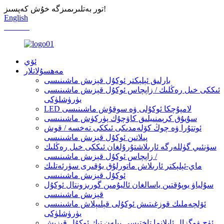
تور بەتلىرىمىزگە خۇش كەپسىز!
English
Chinese
ئۆي
مەھسۇلاتلار
بارلىق ئېلېكتر ئوكۇل قېزىش ماشىنىسى
ئىككى خىل رەڭلىك / زاپچاس ئوكۇل قېزىش ماشىنىسى
يۈرۈشلۈكى
LED لامپۇچكا ئوكۇلى ۋە سوقۇش ماشىنىسى
سۇيۇق كرېمنىيلىق كاۋچۇك پۈركۈش ماشىنىسى
ئوتتۇرا ۋە چوڭ كۆلەمدىكى ئىككى تەخسە / قوش
پىلاتىن ئوكۇل قېزىش ماشىنىسى
سۈنئىي گۈللەرگە ئارىلاشتۇرۇلغان ئىككى خىل رەڭلىك
/ زاپچاس ئوكۇل قېزىش ماشىنىسى
ماي-ئېلېكتر ئارىلاش ماتورلۇق يۇقىرى سۈرئەتلىك
ئوكۇل قېزىش ماشىنىسى
سۇلياۋ يوپۇقتىن ياسالغان ئاليۇمىن گورىزونتال ئوكۇل
قېزىش ماشىنىسى
ئۆلچەملىك قوزغىتىش ئوكۇلى قېلىپلاش ماشىنىسى
يۈرۈشلۈكى
ئۈچ ۋوگزال ئايلانما تاختىسى بىلەن تىك ئوكۇل قېزىش