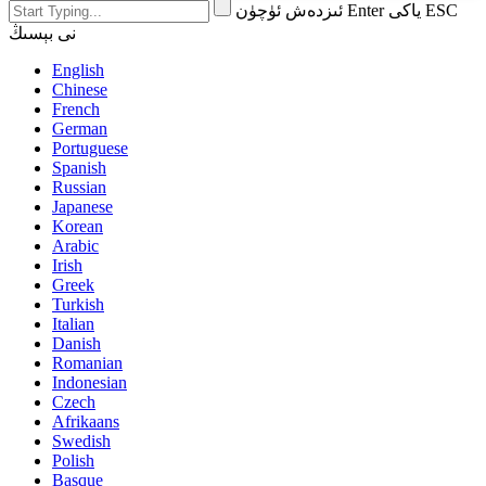
ئىزدەش ئۈچۈن Enter ياكى ESC
نى بېسىڭ
English
Chinese
French
German
Portuguese
Spanish
Russian
Japanese
Korean
Arabic
Irish
Greek
Turkish
Italian
Danish
Romanian
Indonesian
Czech
Afrikaans
Swedish
Polish
Basque