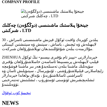
COMPANY PROFILE
جېنخۇا پىلاستىك ماشىنىسى (دوڭگۇەن) چەكلىك
شىركىتى ، LTD
30 يىلدىن كۆپرەك ۋاقىت ئوكۇل قېزىش ماشىنىسىنى ئاسراش ،
لايىھىلەش ۋە ئېچىش ، ياساش ، سېتىش ۋە سېتىشتىن كېيىنكى
مۇلازىمەت بىلەن شۇغۇللىنىدىغان توپلاشتۇرۇلغان شىركەت.
ZHENHUA خېرىدارلارنى «نېپىز تام يۇقىرى بېسىم» نىڭ ئوكۇل
قېلىپ لايىھىلەش پرىنسىپىغا ئاساسەن خاسلاشتۇرۇلغان يۇقىرى
سۈپەتلىك ماشىنا بىلەن تەمىنلەيدۇ.ھەر بىر ماشىنا قوشۇمچە
زاپچاسلارنى قېلىپلاشتۇرۇشنى ، ئۇنىۋېرسال ، سېتىۋېلىش ئاسان ۋە
ئاسراشنى ئاسانلاشتۇرىدۇ ، بۇنداق بولغاندا خېرىدارلار
ئىشلەپچىقىرىش ئۈنۈمىنى ئۆستۈرۈپ ، ئىشلىتىش تەننەرخىنى
تۆۋەنلىتىدۇ.
تېخىمۇ كۆپ ئوقۇڭ
NEWS