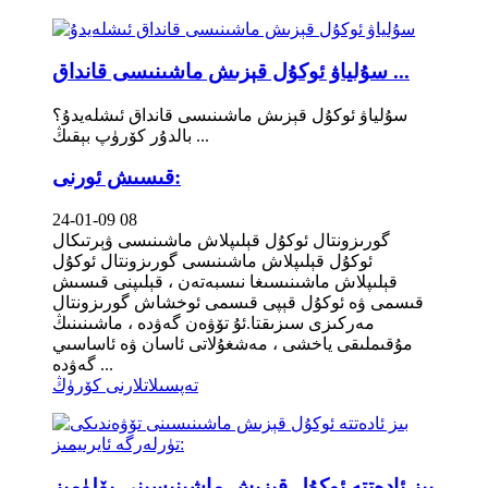
سۇلياۋ ئوكۇل قېزىش ماشىنىسى قانداق ...
سۇلياۋ ئوكۇل قېزىش ماشىنىسى قانداق ئىشلەيدۇ؟
بالدۇر كۆرۈپ بېقىڭ ...
قىسىش ئورنى:
24-01-09 08
گورىزونتال ئوكۇل قېلىپلاش ماشىنىسى ۋېرتىكال
ئوكۇل قېلىپلاش ماشىنىسى گورىزونتال ئوكۇل
قېلىپلاش ماشىنىسىغا نىسبەتەن ، قېلىپنى قىسىش
قىسمى ۋە ئوكۇل قېپى قىسمى ئوخشاش گورىزونتال
مەركىزى سىزىقتا.ئۇ تۆۋەن گەۋدە ، ماشىنىنىڭ
مۇقىملىقى ياخشى ، مەشغۇلاتى ئاسان ۋە ئاساسىي
گەۋدە ...
تەپسىلاتلارنى كۆرۈڭ
بىز ئادەتتە ئوكۇل قېزىش ماشىنىسىنى بۆلۈمىز