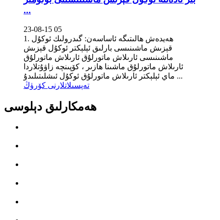
...
23-08-15 05
1. ھەيدەش ھالىتىگە ئاساسەن: گىدرولىك ئوكۇل
قېزىش ماشىنىسى بارلىق ئېلېكتر ئوكۇل قېزىش
ماشىنىسى ئارىلاش ماتورلۇق ئارىلاش ماتورلۇق
ئارىلاش ماتورلۇق ماشىنا ھازىر ، كۆپىنچە زاۋۇتلاردا
ماي ئېلېكتر ئارىلاش ماتورلۇق ئوكۇل ئىشلىتىلىدۇ ...
تەپسىلاتلارنى كۆرۈڭ
ھەمكارلىق دېلوسى