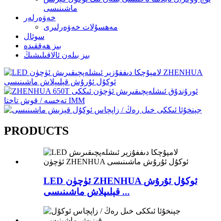
ماشىنىسى
خەۋەرلەر
مەھسۇلات خەۋەرلىرى
سوئال
بىز ھەققىدە
بىز بىلەن ئالاقىلىشىڭ
PRODUCTS
LED ئۈچۈن ZHENHUA ئوكۇل ئۇرۇش
قېلىپلاش ماشىنىسى ...