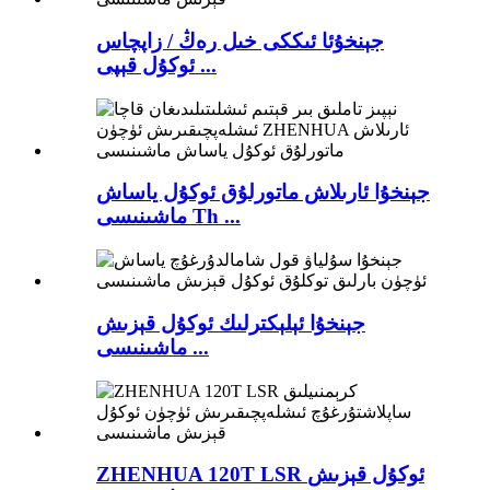
جېنخۇئا ئىككى خىل رەڭ / زاپچاس
ئوكۇل قېپى ...
جېنخۇا ئارىلاش ماتورلۇق ئوكۇل ياساش
ماشىنىسى Th ...
جېنخۇا ئېلېكترلىك ئوكۇل قېزىش
ماشىنىسى ...
ZHENHUA 120T LSR ئوكۇل قېزىش